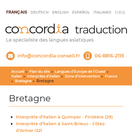
FRANÇAIS
DEUTSCH
ENGLISH
ESPAÑOL
ITALIANO
日本語
Le spécialiste des langues asiatiques
info@concordia-conseil.fr
06-8816-2119
Accueil
Plan du site
Langues d’Europe de l’Ouest
>
>
>
Italien
Interprète d’italien
Zone d’intervention
France
>
>
>
Bretagne
Bretagne
>
>
Bretagne
Interprète d’italien à Quimper - Finistère (29)
Interprète d’italien à Saint-Brieuc - Côtes-
d’Armor (22)