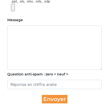
.ppt, .xls, .xlsx, .ods, .odp
Message
Question anti-spam : zero + neuf =