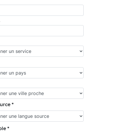
e
urce *
le *