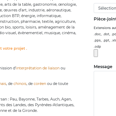
ie, arts de la table, gastronomie, œnologie,
e, œuvres d’art, industrie, aéronautique,
uction BTP, énergie, informatique,
Pièce-join
truction, pharmacie, textile, agriculture,
n bio, sports, loisirs, aménagement de la
Extensions au
io-visuel, évènementiel, musique, cinéma,
.doc, .dot, .pdf
.pps, .ppt, .xl
.odp
 votre projet .
Message
ission d’
interprétation de liaison
ou
nais
, de
chinois
, de
coréen
ou de toute
arsan : Pau, Bayonne, Tarbes, Auch, Agen,
ts des Landes, des Pyrénées-Atlantiques,
nne et de la Gironde.