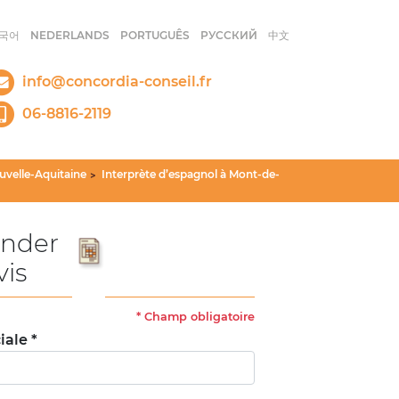
국어
NEDERLANDS
PORTUGUÊS
РУССКИЙ
中文
info@concordia-conseil.fr
06-8816-2119
uvelle-Aquitaine
Interprète d’espagnol à Mont-de-
>
nder
vis
*
Champ obligatoire
iale *