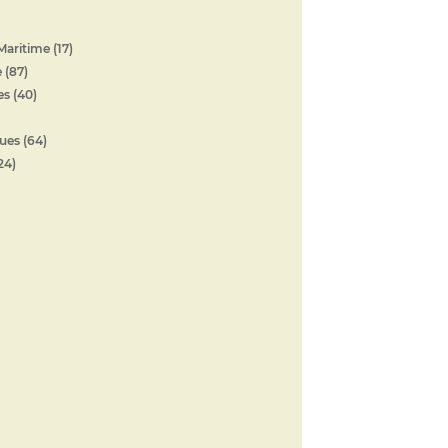
Maritime (17)
 (87)
s (40)
ues (64)
24)