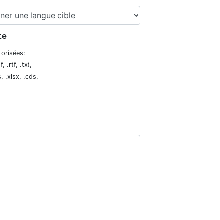
te
torisées:
, .rtf, .txt,
s, .xlsx, .ods,