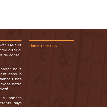
ec l’Asie et
Plan du site
CGV
Corée du Sud,
et de conseil
naise", nous
ement dans
la
fiance tissés
 axons notre
ivité
.
e 30 années
férents pays