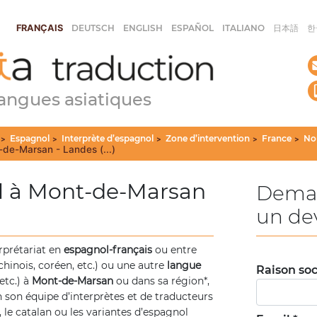
FRANÇAIS
DEUTSCH
ENGLISH
ESPAÑOL
ITALIANO
日本語
한
langues asiatiques
Espagnol
Interprète d’espagnol
Zone d’intervention
France
No
>
>
>
>
>
-de-Marsan - Landes (...)
ol à Mont-de-Marsan
Dema
un de
rprétariat en
espagnol-français
ou entre
chinois, coréen, etc.) ou une autre
langue
Raison soc
etc.) à
Mont-de-Marsan
ou dans sa région*,
 son équipe d’interprètes et de traducteurs
, le catalan ou les variantes d’espagnol