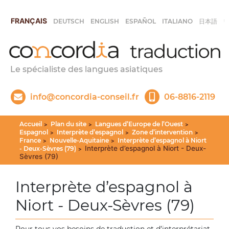
FRANÇAIS
DEUTSCH
ENGLISH
ESPAÑOL
ITALIANO
日本語
Le spécialiste des langues asiatiques
info@concordia-conseil.fr
06-8816-2119
Accueil
Plan du site
Langues d’Europe de l’Ouest
>
>
>
Espagnol
Interprète d’espagnol
Zone d’intervention
>
>
>
France
Nouvelle-Aquitaine
Interprète d’espagnol à Niort
>
>
Interprète d’espagnol à Niort - Deux-
- Deux-Sèvres (79)
>
Sèvres (79)
Interprète d’espagnol à
Niort - Deux-Sèvres (79)