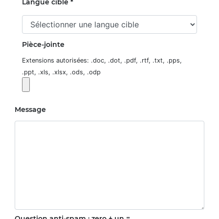
Langue cible *
Pièce-jointe
Extensions autorisées: .doc, .dot, .pdf, .rtf, .txt, .pps,
.ppt, .xls, .xlsx, .ods, .odp
Message
Question anti-spam : zero + un =