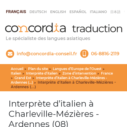
FRANÇAIS
DEUTSCH
ENGLISH
ESPAÑOL
ITALIANO
日本語
Le spécialiste des langues asiatiques
info@concordia-conseil.fr
06-8816-2119
Accueil
Plan du site
Langues d’Europe de l’Ouest
>
>
>
Italien
Interprète d’italien
Zone d’intervention
France
>
>
>
Grand Est
Interprète d’italien à Charleville-Mézières -
>
>
Interprète d’italien à Charleville-Mézières -
Ardennes (...)
>
Ardennes (...)
Interprète d’italien à
Charleville-Mézières -
Ardennes (08)