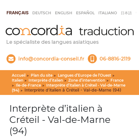
FRANÇAIS
DEUTSCH
ENGLISH
ESPAÑOL
ITALIANO
日本語
Le spécialiste des langues asiatiques
info@concordia-conseil.fr
06-8816-2119
Accueil
Plan du site
Langues d’Europe de l’Ouest
>
>
>
Italien
Interprète d’italien
Zone d’intervention
France
>
>
>
Ile-de-France
Interprète d’italien à Créteil - Val-de-Marne
>
>
Interprète d’italien à Créteil - Val-de-Marne (94)
(94)
>
Interprète d’italien à
Créteil - Val-de-Marne
(94)