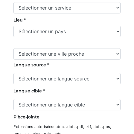
Lieu *
Langue source *
Langue cible *
Pièce-jointe
Extensions autorisées: .doc, .dot, .pdf, .rtf, .txt, .pps,
.ppt, .xls, .xlsx, .ods, .odp