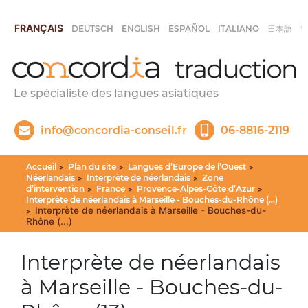
FRANÇAIS
DEUTSCH
ENGLISH
ESPAÑOL
ITALIANO
日本語
Le spécialiste des langues asiatiques
info@concordia-conseil.fr
06-8816-2119
Accueil
Plan du site
Langues d’Europe de l’Ouest
>
>
>
Néerlandais
Interprète de néerlandais
Zone
>
>
d’intervention
France
Provence-Alpes-Côte d’Azur
>
>
>
Interprète de néerlandais à Marseille - Bouches-du-Rhône (...)
Interprète de néerlandais à Marseille - Bouches-du-
>
Rhône (...)
Interprète de néerlandais
à Marseille - Bouches-du-