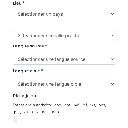
Lieu *
Langue source *
Langue cible *
Pièce-jointe
Extensions autorisées: .doc, .dot, .pdf, .rtf, .txt, .pps,
.ppt, .xls, .xlsx, .ods, .odp