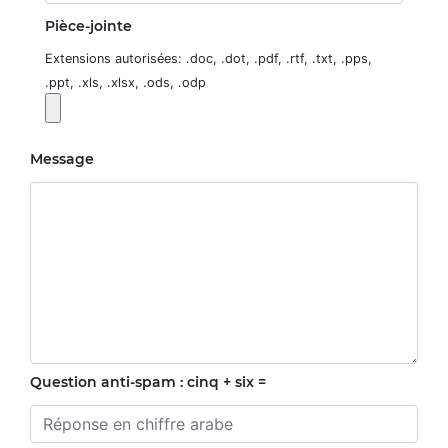
Pièce-jointe
Extensions autorisées: .doc, .dot, .pdf, .rtf, .txt, .pps,
.ppt, .xls, .xlsx, .ods, .odp
Message
Question anti-spam : cinq + six =