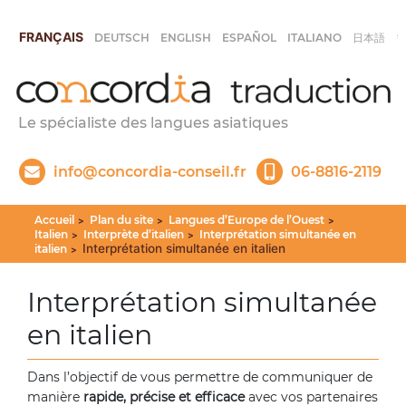
FRANÇAIS
DEUTSCH
ENGLISH
ESPAÑOL
ITALIANO
日本語
Le spécialiste des langues asiatiques
info@concordia-conseil.fr
06-8816-2119
Accueil
Plan du site
Langues d’Europe de l’Ouest
>
>
>
Italien
Interprète d’italien
Interprétation simultanée en
>
>
Interprétation simultanée en italien
italien
>
Interprétation simultanée
en italien
Dans l’objectif de vous permettre de communiquer de
manière
rapide, précise et efficace
avec vos partenaires