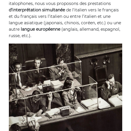
italophones, nous vous proposons des prestations
d’interprétation simultanée
de l’italien vers le français
et du français vers l’italien ou entre l’italien et une
langue asiatique (japonais, chinois, coréen, etc.) ou une
autre
langue européenne
(anglais, allemand, espagnol,
russe, etc.).